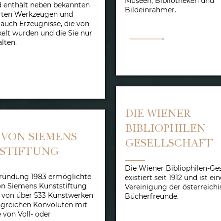
Museen, Bibliotheken und
 enthält neben bekannten
Bildeinrahmer.
rten Werkzeugen und
 auch Erzeugnisse, die von
elt wurden und die Sie nur
alten.
DIE WIENER
BIBLIOPHILEN
 VON SIEMENS
GESELLSCHAFT
STIFTUNG
Die Wiener Bibliophilen-Ges
 Gründung 1983 ermöglichte
existiert seit 1912 und ist ein
on Siemens Kunststiftung
Vereinigung der österreich
 von über 533 Kunstwerken
Bücherfreunde.
greichen Konvoluten mit
von Voll- oder