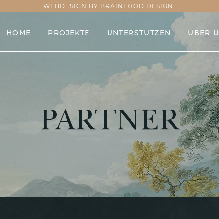
WEBDESIGN BY BRAINFOOD DESIGN
HOME
PROJEKTE
UNTERSTÜTZEN
ÜBER 
PARTNER