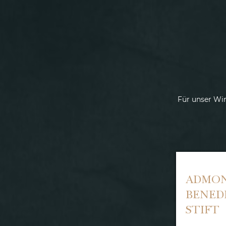
Für unser Wir
ADMON
BENED
STIFT