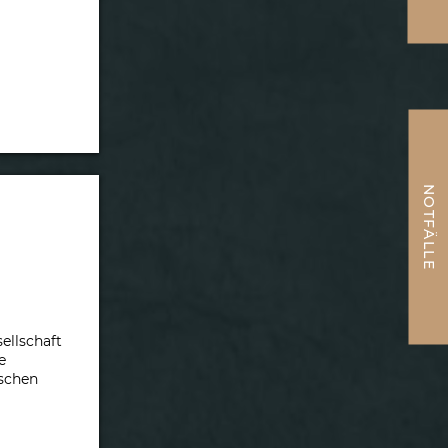
NOTFÄLLE
ellschaft
e
ischen