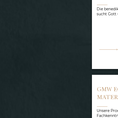
Die benedi
sucht Gott
GMW E
MATER
Unsere Prod
Fachkenntn