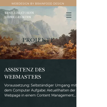
WEBDESIGN BY BRAINFOOD DESIGN
RESTAURATOREN
OHNE GRENZEN
PROJEKTE
ASSISTENZ DES
WEBMASTERS
Voraussetzung: Selbständiger Umgang mit
dem Computer Aufgabe: Aktuellhalten der
Webpage in einem Content Management
System unter...